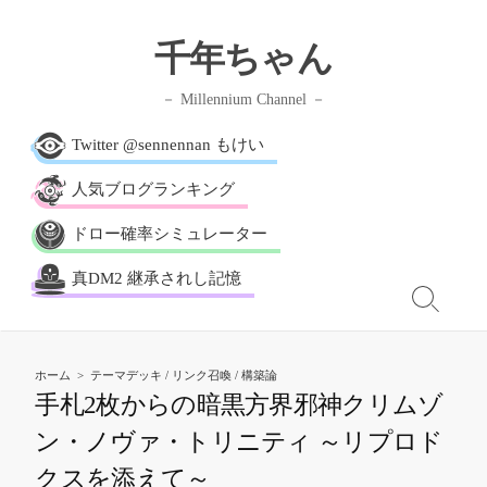
千年ちゃん
Millennium Channel
Twitter @sennennan もけい
人気ブログランキング
ドロー確率シミュレーター
真DM2 継承されし記憶
ホーム
>
テーマデッキ
/
リンク召喚
/
構築論
手札2枚からの暗黒方界邪神クリムゾ
ン・ノヴァ・トリニティ ～リプロド
クスを添えて～