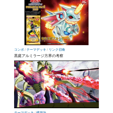
コンボ
/
テーマデッキ
/
リンク召喚
黒庭アルミラージ方界の考察
テーマデッキ
/
構築論