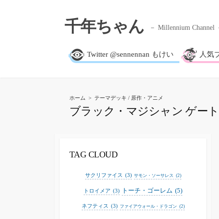
千年ちゃん
Millennium Channel
Twitter @sennennan もけい
人気
ホーム
>
テーマデッキ
/
原作・アニメ
ブラック・マジシャン ゲート
TAG CLOUD
サクリファイス
(3)
サモン・ソーサレス
(2)
トーチ・ゴーレム
(5)
トロイメア
(3)
ネフティス
(3)
ファイアウォール・ドラゴン
(2)