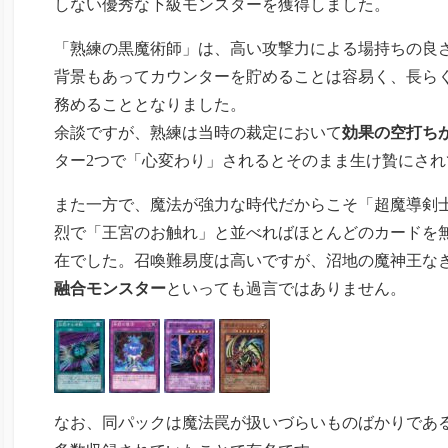
しない優秀な下級モンスターを獲得しました。
「熟練の黒魔術師」は、高い攻撃力による場持ちの良
背景もあってカウンターを貯めることは容易く、長ら
務めることとなりました。
余談ですが、熟練は当時の裁定において
効果の空打ち
ター2つで「心変わり」されるとそのまま生け贄にさ
また一方で、魔法が強力な時代だからこそ「超魔導剣
烈で「王宮のお触れ」と並べればほとんどのカードを
在でした。召喚難易度は高いですが、沼地の魔神王な
融合モンスター
といっても過言ではありません。
なお、同パックは魔法罠が扱いづらいものばかりであ