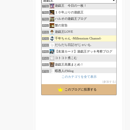
遊戯王 今日の一枚！
77位
１０年ぶりの遊戯王
78位
ハルオの遊戯王ブログ
79位
蟹の宣告
80位
遊戯王LOVE
81位
千年ちゃん -Millennium Channel-
82位
だらだら日記/がじゃいも.
83位
【友遊カード】遊戯王デッキ考察ブログ
84位
コトコト煮こむ
85位
遊戯王高騰まとめ！
86位
暇愚人のblog
87位
このカテゴリを全て表示
よしろうの遊戯王ブログ
88位
参加する
しゅがーの遊戯王記録
89位
このブログに投票する