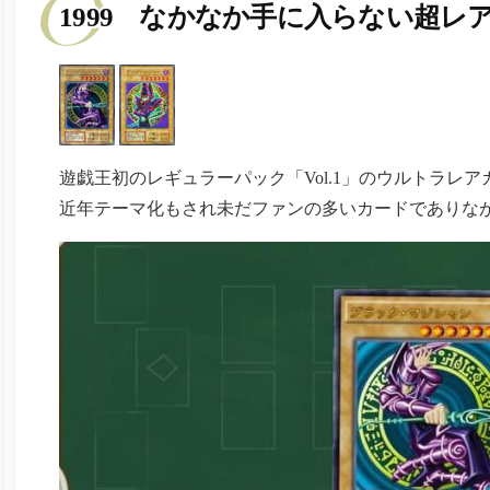
1999 なかなか手に入らない超レ
遊戯王初のレギュラーパック「Vol.1」のウルトラレ
近年テーマ化もされ未だファンの多いカードでありな