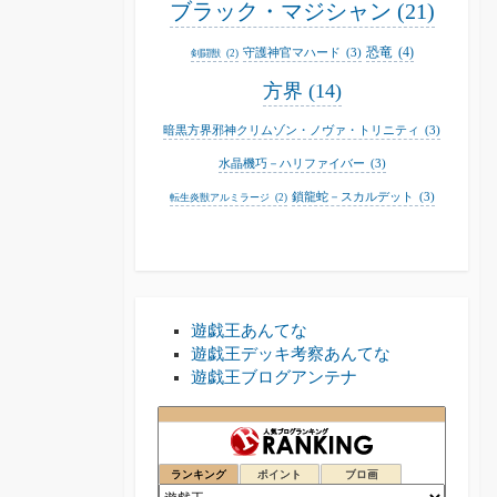
ブラック・マジシャン
(21)
恐竜
(4)
守護神官マハード
(3)
剣闘獣
(2)
方界
(14)
暗黒方界邪神クリムゾン・ノヴァ・トリニティ
(3)
水晶機巧－ハリファイバー
(3)
鎖龍蛇－スカルデット
(3)
転生炎獣アルミラージ
(2)
遊戯王あんてな
遊戯王デッキ考察あんてな
遊戯王ブログアンテナ
人生にトラップ・スタンを
75位
ランキング
ポイント
ブロ画
遊戯王ファンブログ
76位