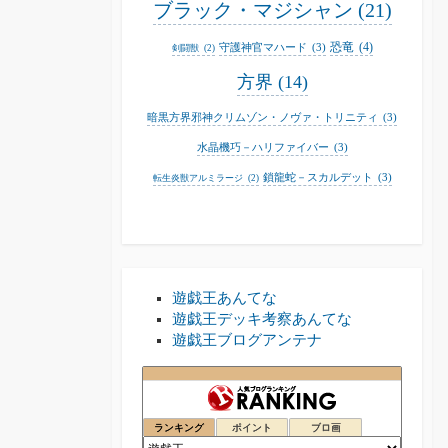
ブラック・マジシャン
(21)
恐竜
(4)
守護神官マハード
(3)
剣闘獣
(2)
方界
(14)
暗黒方界邪神クリムゾン・ノヴァ・トリニティ
(3)
水晶機巧－ハリファイバー
(3)
鎖龍蛇－スカルデット
(3)
転生炎獣アルミラージ
(2)
遊戯王あんてな
遊戯王デッキ考察あんてな
遊戯王ブログアンテナ
遊戯王ファンブログ
74位
ランキング
ポイント
ブロ画
遊戯王 今日の一枚！
75位