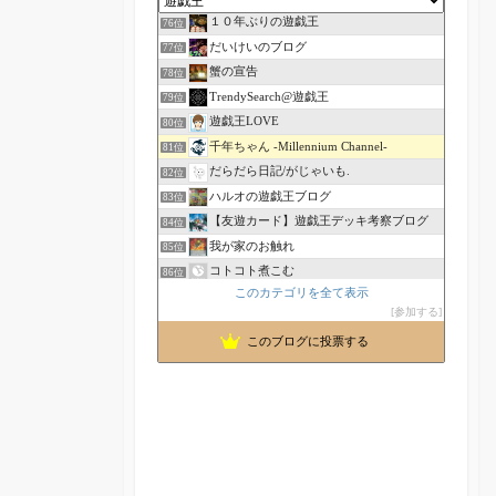
１０年ぶりの遊戯王
76位
だいけいのブログ
77位
蟹の宣告
78位
TrendySearch@遊戯王
79位
遊戯王LOVE
80位
千年ちゃん -Millennium Channel-
81位
だらだら日記/がじゃいも.
82位
ハルオの遊戯王ブログ
83位
【友遊カード】遊戯王デッキ考察ブログ
84位
我が家のお触れ
85位
コトコト煮こむ
86位
このカテゴリを全て表示
遊戯王高騰まとめ！
87位
参加する
暇愚人のblog
88位
このブログに投票する