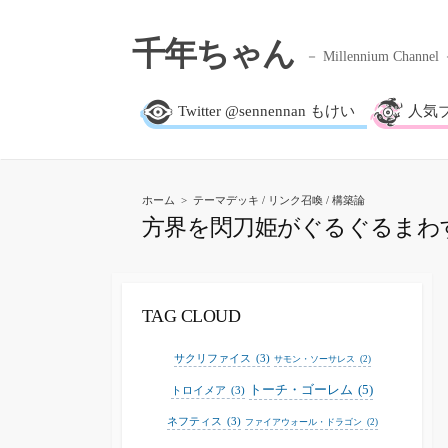
千年ちゃん
Millennium Channel
Twitter @sennennan もけい
人気
ホーム
>
テーマデッキ
/
リンク召喚
/
構築論
方界を閃刀姫がぐるぐるまわ
TAG CLOUD
サクリファイス
(3)
サモン・ソーサレス
(2)
トーチ・ゴーレム
(5)
トロイメア
(3)
ネフティス
(3)
ファイアウォール・ドラゴン
(2)