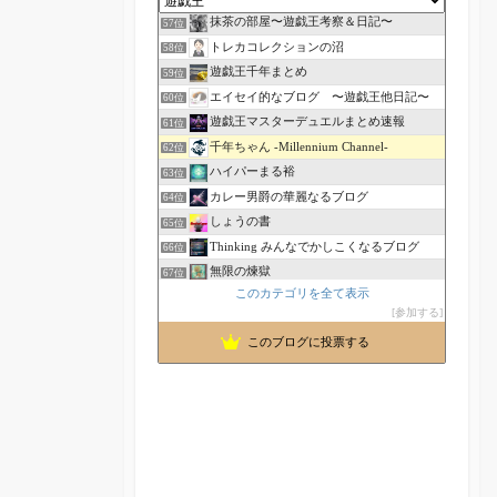
抹茶の部屋〜遊戯王考察＆日記〜
57位
トレカコレクションの沼
58位
遊戯王千年まとめ
59位
エイセイ的なブログ 〜遊戯王他日記〜
60位
遊戯王マスターデュエルまとめ速報
61位
千年ちゃん -Millennium Channel-
62位
ハイパーまる裕
63位
カレー男爵の華麗なるブログ
64位
しょうの書
65位
Thinking みんなでかしこくなるブログ
66位
無限の煉獄
67位
このカテゴリを全て表示
カードプール増加に追いつけない人のブログ
68位
参加する
三十路だけど遊戯王!
69位
このブログに投票する