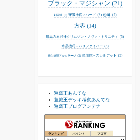
ブラック・マジシャン
(21)
恐竜
(4)
守護神官マハード
(3)
剣闘獣
(2)
方界
(14)
暗黒方界邪神クリムゾン・ノヴァ・トリニティ
(3)
水晶機巧－ハリファイバー
(3)
鎖龍蛇－スカルデット
(3)
転生炎獣アルミラージ
(2)
遊戯王あんてな
遊戯王デッキ考察あんてな
遊戯王ブログアンテナ
アニブログ
55位
ランキング
ポイント
ブロ画
マウスのゲーム感想
56位