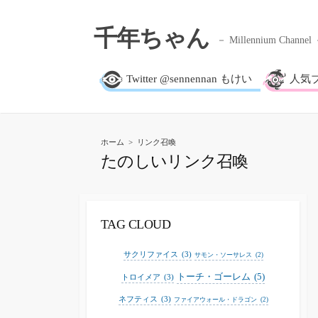
千年ちゃん
Millennium Channel
Twitter @sennennan もけい
人気
ホーム
>
リンク召喚
たのしいリンク召喚
TAG CLOUD
サクリファイス
(3)
サモン・ソーサレス
(2)
トーチ・ゴーレム
(5)
トロイメア
(3)
ネフティス
(3)
ファイアウォール・ドラゴン
(2)