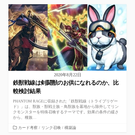
2020年8月22日
鉄獣戦線は剣闘獣のお供になれるのか、比
較検討結果
PHANTOM RAGEに収録された「鉄獣戦線（トライブリゲー
ド）」は、獣族・獣戦士族・鳥獣族を墓地から除外してリン
クモンスターを特殊召喚するテーマです。効果の条件の緩さ
から、種族…
カ
カード考察
/
リンク召喚
/
構築論
テ