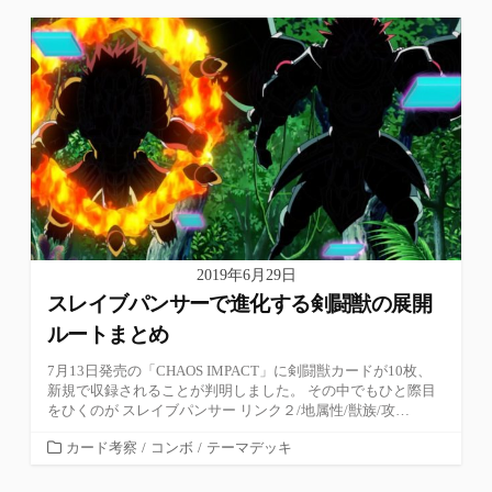
ゴ
リ
ー
2019年6月29日
スレイブパンサーで進化する剣闘獣の展開
ルートまとめ
7月13日発売の「CHAOS IMPACT」に剣闘獣カードが10枚、
新規で収録されることが判明しました。 その中でもひと際目
をひくのが スレイブパンサー リンク２/地属性/獣族/攻…
カ
カード考察
/
コンボ
/
テーマデッキ
テ
ゴ