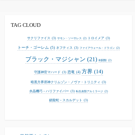
リ
ー
TAG CLOUD
サクリファイス
(3)
トロイメア
(3)
サモン・ソーサレス
(2)
トーチ・ゴーレム
(5)
ネフティス
(3)
ファイアウォール・ドラゴン
(2)
ブラック・マジシャン
(21)
剣闘獣
(2)
方界
(14)
恐竜
(4)
守護神官マハード
(3)
暗黒方界邪神クリムゾン・ノヴァ・トリニティ
(3)
水晶機巧－ハリファイバー
(3)
転生炎獣アルミラージ
(2)
鎖龍蛇－スカルデット
(3)