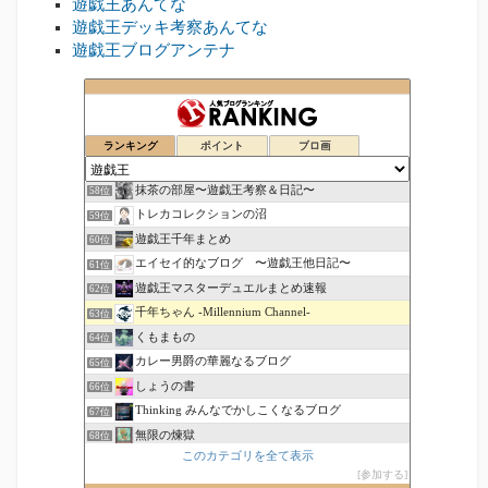
遊戯王あんてな
遊戯王デッキ考察あんてな
遊戯王ブログアンテナ
新兎のきままにサブカル！
56位
ランキング
ポイント
ブロ画
マウスのゲーム感想
57位
抹茶の部屋〜遊戯王考察＆日記〜
58位
トレカコレクションの沼
59位
遊戯王千年まとめ
60位
エイセイ的なブログ 〜遊戯王他日記〜
61位
遊戯王マスターデュエルまとめ速報
62位
千年ちゃん -Millennium Channel-
63位
くもまもの
64位
カレー男爵の華麗なるブログ
65位
しょうの書
66位
Thinking みんなでかしこくなるブログ
67位
無限の煉獄
68位
このカテゴリを全て表示
カードプール増加に追いつけない人のブログ
69位
参加する
三十路だけど遊戯王!
70位