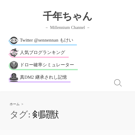
千年ちゃん
Millennium Channel
Twitter @sennennan もけい
人気ブログランキング
ドロー確率シミュレーター
真DM2 継承されし記憶
ホーム
>
剣闘獣
タグ: